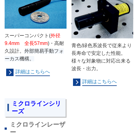
スーパーコンパクト(
外径
9.4mm 全長57mm
)
・高耐
青色/緑色系波長で従来より
久設計。
外部簡易手動フォ
長寿命で安定した性能。
ーカス機構。
様々な対象物に対応出来る
波長・出力。
詳細はこちらへ
詳細はこちらへ
ミクロラインシリ
ーズ
ミクロラインレーザ
ー