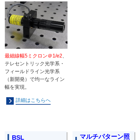
最細線幅5ミクロン＠1/e2
、
テレセントリック光学系・
フィールドライン光学系
（新開発）で均一なライン
幅を実現。
詳細はこちらへ
マルチパターン照
BSL